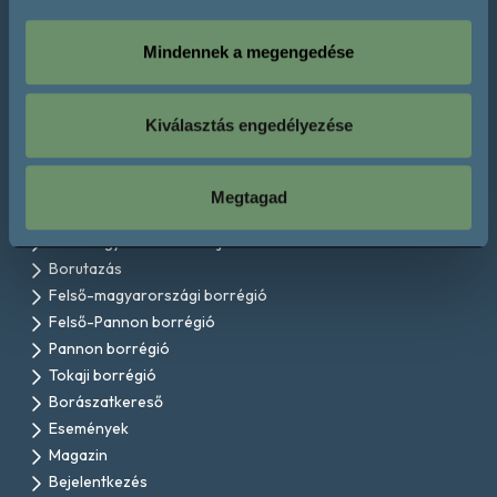
Kapcsolat
Mindennek a megengedése
Kiválasztás engedélyezése
A magyar bor története
Bortípusok
Szőlőfajták és borstílusok
Megtagad
Borrégiók
A borfogyasztás kultúrája
Borutazás
Felső-magyarországi borrégió
Felső-Pannon borrégió
Pannon borrégió
Tokaji borrégió
Borászatkereső
Események
Magazin
Bejelentkezés