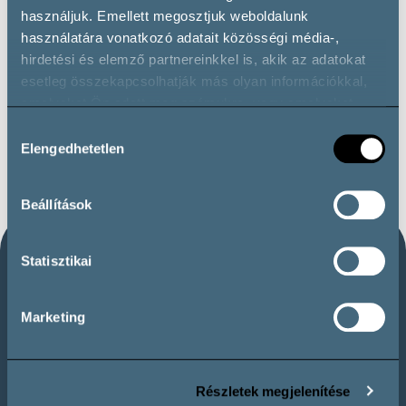
használjuk. Emellett megosztjuk weboldalunk
használatára vonatkozó adatait közösségi média-,
hirdetési és elemző partnereinkkel is, akik az adatokat
esetleg összekapcsolhatják más olyan információkkal,
amelyeket Ön adott meg számukra, vagy amelyeket
partnereink gyűjtöttek az ő szolgáltatásaik használata
Hozzájárulás
során.
Elengedhetetlen
kiválasztása
Beállítások
Statisztikai
Marketing
Kövess minket közösségi oldalainkon!
Részletek megjelenítése