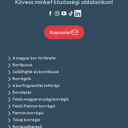
Kövess minket közösségi oldalainkon!
Kapcsolat
A magyar bor története
Bortípusok
Szőlőfajták és borstílusok
Borrégiók
A borfogyasztás kultúrája
Borutazás
Felső-magyarországi borrégió
Felső-Pannon borrégió
Pannon borrégió
Tokaji borrégió
Borászatkereső