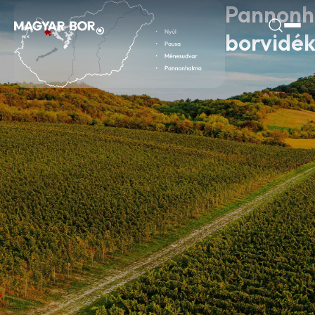
Pannonh
borvidé