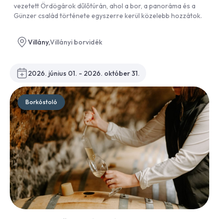
vezetett Ördögárok dűlőtúrán, ahol a bor, a panoráma és a
Günzer család története egyszerre kerül közelebb hozzátok.
Villány,
Villányi borvidék
2026. június 01. - 2026. október 31.
Borkóstoló