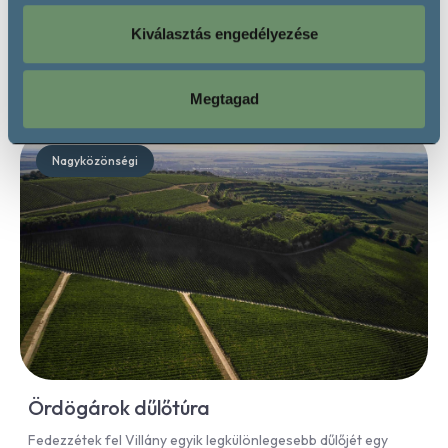
Kiválasztás engedélyezése
Villány,
Villányi borvidék
Megtagad
2026. június 01. - 2026. október 31.
Nagyközönségi
Ördögárok dűlőtúra
Fedezzétek fel Villány egyik legkülönlegesebb dűlőjét egy