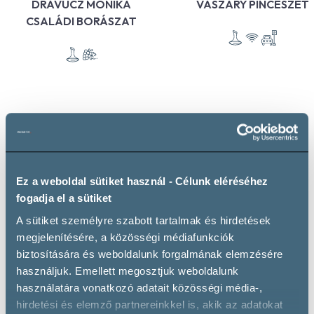
DRÁVUCZ MÓNIKA
VASZARY PINCÉSZET
CSALÁDI BORÁSZAT
További borászatok
Ez a weboldal sütiket használ - Célunk eléréséhez
fogadja el a sütiket
A sütiket személyre szabott tartalmak és hirdetések
Események
megjelenítésére, a közösségi médiafunkciók
biztosítására és weboldalunk forgalmának elemzésére
Boros események, rendezvények, fesztiválok
használjuk. Emellett megosztjuk weboldalunk
az ország minden pontjáról
használatára vonatkozó adatait közösségi média-,
hirdetési és elemző partnereinkkel is, akik az adatokat