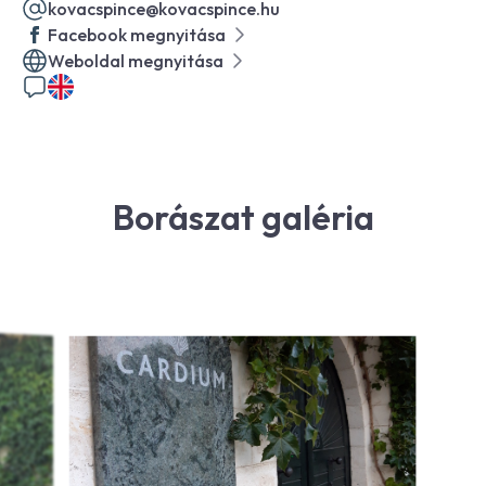
kovacspince@kovacspince.hu
Facebook megnyitása
Weboldal megnyitása
Borászat galéria