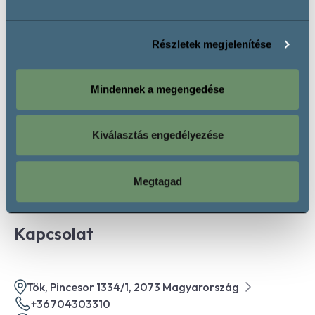
Hétfő:
Zárva
Részletek megjelenítése
Kedd:
13:00 - 17:00
Szerda:
13:00 - 17:00
Mindennek a megengedése
Csütörtök:
13:00 - 17:00
Péntek:
13:00 - 17:00
Szombat:
09:00 - 13:00
Kiválasztás engedélyezése
Vasárnap:
Zárva
Megtagad
Kapcsolat
Tök, Pincesor 1334/1, 2073 Magyarország
+36704303310