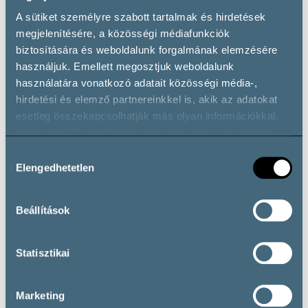
Bortípusok
A sütiket személyre szabott tartalmak és hirdetések
megjelenítésére, a közösségi médiafunkciók
biztosítására és weboldalunk forgalmának elemzésére
használjuk. Emellett megosztjuk weboldalunk
Fehérbor
használatára vonatkozó adatait közösségi média-,
Chardonnay
Irsai Olivér
Királyleányka
hirdetési és elemző partnereinkkel is, akik az adatokat
Sauvignon Blanc
Zöld Veltelini
esetleg összekapcsolhatják más olyan információkkal,
Pezsgő
amelyeket Ön adott meg számukra, vagy amelyeket
partnereink gyűjtöttek az ő szolgáltatásaik használata
Egyéb Pezsgő, Habzóbor, Gyöngyözőbor
Hozzájárulás
során.
Elengedhetetlen
kiválasztása
Pezsgő (Hagyományos Eljárással Készített)
Rosé
Beállítások
Rosé
Statisztikai
Nyitvatartás
Marketing