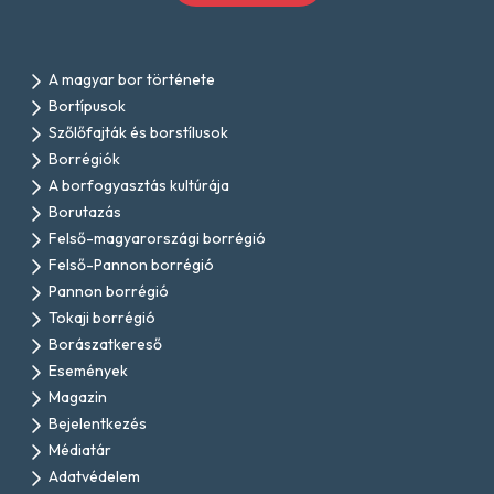
A magyar bor története
Bortípusok
Szőlőfajták és borstílusok
Borrégiók
A borfogyasztás kultúrája
Borutazás
Felső-magyarországi borrégió
Felső-Pannon borrégió
Pannon borrégió
Tokaji borrégió
Borászatkereső
Események
Magazin
Bejelentkezés
Médiatár
Adatvédelem