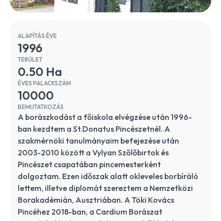
ALAPÍTÁS ÉVE
1996
TERÜLET
0.50 Ha
ÉVES PALACKSZÁM
10000
BEMUTATKOZÁS
A borászkodást a főiskola elvégzése után 1996-
ban kezdtem a St.Donatus Pincészetnél. A
szakmérnöki tanulmányaim befejezése után
2003-2010 között a Vylyan Szőlőbirtok és
Pincészet csapatában pincemesterként
dolgoztam. Ezen időszak alatt okleveles borbíráló
lettem, illetve diplomát szereztem a Nemzetközi
Borakadémián, Ausztriában. A Töki Kovács
Pincéhez 2018-ban, a Cardium Borászat