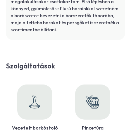
megalakulásakor csatlakoztam. Első lépésben a
könnyed, gyümölcsös stílusú borainkkal szeretném
a borászatot bevezetni a borszeretők táborába,
majd a teltebb borokat és pezsgőket is szeretnék a
szortimentbe állítani.
Szolgáltatások
Vezetett borkóstoló
Pincetúra