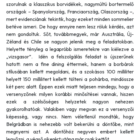
szorulnak a klasszikus borvidékek, nagymúltú bortermelő
országok – Spanyolország, Franciaország, Olaszország –,
mert evidenciának tekintik, hogy ezeket minden sommelier
betéve ismeri. De hogy ennyire nem lesz róluk kérdés, azt
nem gondoltuk. Sőt, továbbmegyek, már Ausztrália, Új-
Zéland és Chile se nagyon jelenik meg a feladatokban.
Helyette tényleg a legapróbb ismeretekre van kiélezve a
„vizsgasor”. Idén a felszolgálás feladat is újszerűnek
hatott: nem a fine dining éttermek, hanem a borbárok
stílusában kellett megoldani, és a szokásos 100 milliliter
helyett 150 millilitert kellett tölteni a pohárba, mindössze
két perc alatt. Éppen ezek miatt teljesen mindegy, hogy a
versenyzőnek milyen korábbi minősítései vannak, hiszen
ezek a szélsőséges helyzetek nagyon nehezen
gyakorolhatóak. Valakiben vagy megvan ez a versenyzői
képesség, vagy nincs. Nem véletlenül mondták, hogy
Belgrádban is nehezebb volt bekerülni a döntőbe, mint
megnyerni azt. A döntőhöz negyven embert kellett
legyőzni, a végső sikerért utána már csak kettőt.