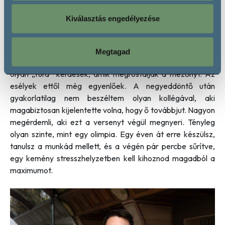
Tavalyelőtt, a párizsi világbajnokságon kombucha és kefir is
került a poharakba. A 2023-as, az Európa-bajnokságra
Kiválasztás engedélyezése
kvalifikáló magyar válogató színvonalas és aktuális volt, de
egyszerűen képtelenség tartani a lépést az ASI-val.
Mindez egyébként érthető: a sok felkészült indulóból végül
Megtagad
egyetlen győztest kell hirdetniük. Muszáj, hogy legyenek
olyan „fura” kérdések, amik megrostálják a mezőnyt. Az
esélyek ettől még egyenlőek. A negyeddöntő után
gyakorlatilag nem beszéltem olyan kollégával, aki
magabiztosan kijelentette volna, hogy ő továbbjut. Nagyon
megérdemli, aki ezt a versenyt végül megnyeri. Tényleg
olyan szinte, mint egy olimpia. Egy éven át erre készülsz,
tanulsz a munkád mellett, és a végén pár percbe sűrítve,
egy kemény stresszhelyzetben kell kihoznod magadból a
maximumot.