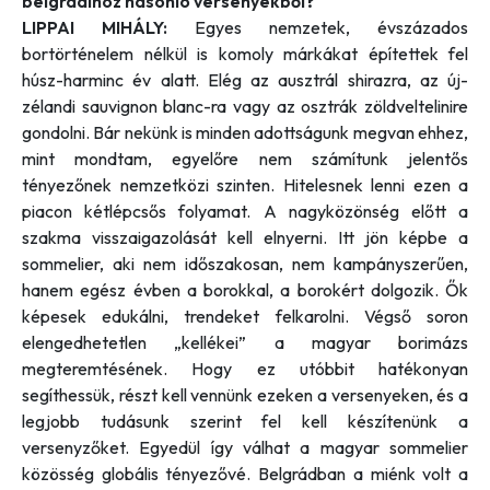
belgrádihoz hasonló versenyekből?
LIPPAI MIHÁLY:
Egyes nemzetek, évszázados
bortörténelem nélkül is komoly márkákat építettek fel
húsz-harminc év alatt. Elég az ausztrál shirazra, az új-
zélandi sauvignon blanc-ra vagy az osztrák zöldveltelinire
gondolni. Bár nekünk is minden adottságunk megvan ehhez,
mint mondtam, egyelőre nem számítunk jelentős
tényezőnek nemzetközi szinten. Hitelesnek lenni ezen a
piacon kétlépcsős folyamat. A nagyközönség előtt a
szakma visszaigazolását kell elnyerni. Itt jön képbe a
sommelier, aki nem időszakosan, nem kampányszerűen,
hanem egész évben a borokkal, a borokért dolgozik. Ők
képesek edukálni, trendeket felkarolni. Végső soron
elengedhetetlen „kellékei” a magyar borimázs
megteremtésének. Hogy ez utóbbit hatékonyan
segíthessük, részt kell vennünk ezeken a versenyeken, és a
legjobb tudásunk szerint fel kell készítenünk a
versenyzőket. Egyedül így válhat a magyar sommelier
közösség globális tényezővé. Belgrádban a miénk volt a