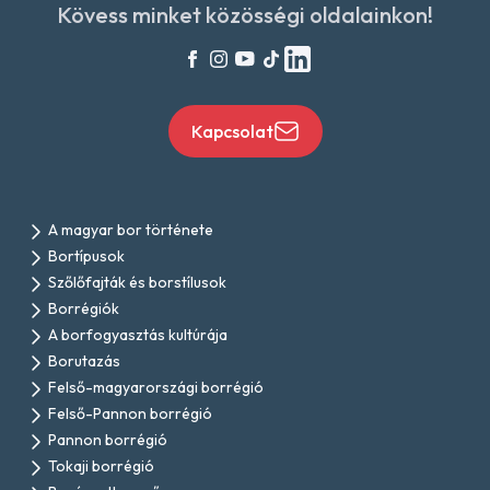
Kövess minket közösségi oldalainkon!
Kapcsolat
A magyar bor története
Bortípusok
Szőlőfajták és borstílusok
Borrégiók
A borfogyasztás kultúrája
Borutazás
Felső-magyarországi borrégió
Felső-Pannon borrégió
Pannon borrégió
Tokaji borrégió