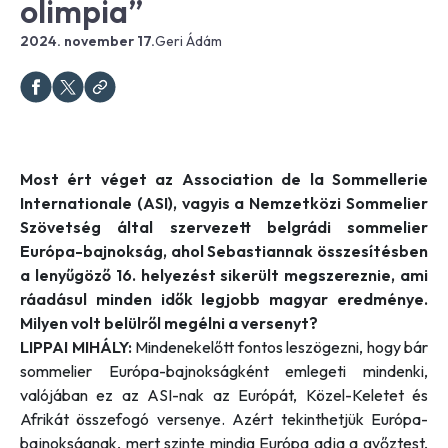
olimpia”
2024. november 17.
Geri Ádám
Most ért véget az Association de la Sommellerie
Internationale (ASI), vagyis a Nemzetközi Sommelier
Szövetség által szervezett belgrádi sommelier
Európa-bajnokság, ahol Sebastiannak összesítésben
a lenyűgöző 16. helyezést sikerült megszereznie, ami
ráadásul minden idők legjobb magyar eredménye.
Milyen volt belülről megélni a versenyt?
LIPPAI MIHÁLY:
Mindenekelőtt fontos leszögezni, hogy bár
sommelier Európa-bajnokságként emlegeti mindenki,
valójában ez az ASI-nak az Európát, Közel-Keletet és
Afrikát összefogó versenye. Azért tekinthetjük Európa-
bajnokságnak, mert szinte mindig Európa adja a győztest,