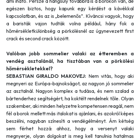
ami iható. Persze a hangsúly továbbra is a borokon van, de
egészen biztos, hogy kapunk egy kérdést a kávékkal
kapcsolatban, és az is „belemenős”. Kíváncsi vagyok, hogy
a baristák vajon tudták volna például, hány fok a
hőmérsékletkülönbség a pörkölésnél az úgynevezett first
crack és second crack között.
Valóban jobb sommelier valaki az étteremben a
vendég asztalánál, ha tisztában van a pörkölési
hőmérsékletekkel?
SEBASTIAN GIRALDO MAKOVEJ:
Nem vitás, hogy aki
megnyeri az Európa-bajnokságot, az nagyon jó sommelier
az asztalnál. Nagyon komplex a tudása, és nem szalad a
bártenderhez segítségért, ha koktélt rendelnek tőle. Olyan
szakember, aki minden helyzetre kompetensen reagál, nem
fél a borok mellett más italokat is ajánlani, és azokról képes
beszélni, nagyban színesíti a vendégélményt. Ám kétség
sem férhet hozzá: ahhoz, hogy a versenyt valaki
megnyerje, olyan dolgokat is meg kell tanulnia hatalmas