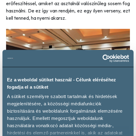
erőfeszítéssel, amiket az asztalnál valószínűleg sosem fog
használni. De ez így van rendjén, ez egy ilyen verseny, ezt
kell tenned, ha nyerni akarsz.
Ez a weboldal sütiket használ - Célunk eléréséhez
fogadja el a sütiket
A sütiket személyre szabott tartalmak és hirdetések
megjelenítésére, a közösségi médiafunkciók
biztosítására és weboldalunk forgalmának elemzésére
használjuk. Emellett megosztjuk weboldalunk
használatára vonatkozó adatait közösségi média-,
(Fotó: Kovács Gábor/Magyar Sommelier Club)
hirdetési és elemző partnereinkkel is, akik az adatokat