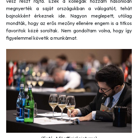
vesz részt rajta. Ezek a kollégák hozzám hasonlóan
megnyerték a saját országukban a válogatót, tehát
bajnokként érkeznek ide. Nagyon meglepett, utólag
mondták, hogy az erős mezőny ellenére engem is a titkos
favoritok közé soroltak. Nem gondoltam volna, hogy így
figyelemmel követik a munkámat.