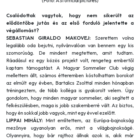
(Fotó: ASI official pictures)
Csalódottak vagytok, hogy nem sikerült az
elődöntőbe jutás és az első forduló jelentette a
végállomást?
SEBASTIAN GIRALDO MAKOVEJ:
Szerettem volna
legalább oda bejutni, nyilvánvalóan van bennem egy kis
szomorúság. De mindent megtettem, amit tudtam.
Ráadásul ez egy közös projekt volt, rengeteg embertől
kaptam támogatást. A Magyar Sommelier Club végig
mellettem állt, számos étteremben kóstolhattam borokat
az elmúlt egy évben, Bartalics Zsolttal minden hónapban
tréningeztem, de több kolléga is gyakorolt velem. Úgy
gondolom, hogy minden magyar sommelier, aki segített a
felkészülésben, maga is jobb szakemberré vált. Az biztos,
hogy én sokkal jobb vagyok, mint egy évvel ezelőtt.
LIPPAI MIHÁLY:
Mint említettem, az Európa-bajnokság
mezőnye ugyanolyan erős, mint a világbajnokságé.
Olyannyira, hogy bár rajthoz állnak azok is, akik már