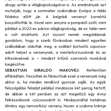
ahogy aztán a világbajnokságokon is. Az eredmények azt
mutatják, hogy a sommelier szakmában Európa a többi
földrész előtt jár. A belgrádi versenyt korrektül
bonyolították le. Közel sem annyira a pompáról szólt, mint
például a 2022-es párizsi világbajnokság, de ez talán nem
is volt elvárható. Azt viszont remek megoldásnak
gondolom, hogy a szerb fővárosban mindent egyetlen
szállodában oldottak meg: a szállást biztosító szponzor
adott helyet a versenynek, a mesterkurzusoknak és az
étkezéseknek is – mindezt kitűnő szervezői munkával
kiegészítve.
SEBASTIAN GIRALDO MAKOVEJ:
Rettentően
elfáradtam. Feszültek és fárasztóak ezek a versenyek még
akkor is, ha minden rendkívül gyorsan zajlik. Az egyik
felszolgálási feladat például mindössze két percig tartott,
de abban a két percben az azt megelőző egy évnyi
felkészülésünk csúcsosodott ki. Mindazonáltal hatalmas
élmény egy nemzetközi verseny, hiszen a szakma krémje