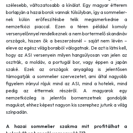
szélesebb, változatosabb a kínálat. Egy magyar étterem
borlapján a hazai borok vannak túlsúlyban, így a sommelier-
nek külön erőfeszítésbe telik megismerkednie a
nemzetközi piaccal. Ezen a téren például komoly
versenyelőnnyel rendelkeznek a nem bortermelő skandináv
országok, hiszen ők a beszerzésnél – saját nem lévén –
eleve az egész világ boraiból válogatnak. De azt is látni kell,
hogy az ASI versenyein milyen hangsúlyosan van jelen az
osztrák, a moldáv, a portugál bor, vagy éppen a japán
szaké. Ezek az országok anyagilag is jelentősen
támogatják a sommelier szervezetet, ami által nagyobb
figyelem irányul rájuk mind az ASI, mind a hotelek, mind
pedig az éttermek részéről. A magyarok egy
nemzetközileg is jelentős bornemzetnek gondolják
magukat, ehhez képest nagyon kis szerephez jutunk a világ
színpadán.
A hazai sommelier szakma mit profitálhat a