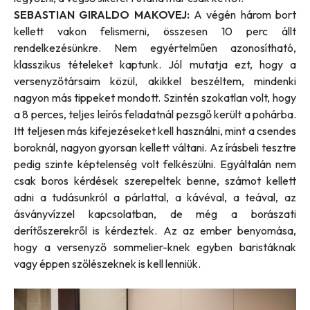
SEBASTIAN GIRALDO MAKOVEJ:
A végén három bort
kellett vakon felismerni, összesen 10 perc állt
rendelkezésünkre. Nem egyértelműen azonosítható,
klasszikus tételeket kaptunk. Jól mutatja ezt, hogy a
versenyzőtársaim közül, akikkel beszéltem, mindenki
nagyon más tippeket mondott. Szintén szokatlan volt, hogy
a 8 perces, teljes leírós feladatnál pezsgő került a pohárba.
Itt teljesen más kifejezéseket kell használni, mint a csendes
boroknál, nagyon gyorsan kellett váltani. Az írásbeli tesztre
pedig szinte képtelenség volt felkészülni. Egyáltalán nem
csak boros kérdések szerepeltek benne, számot kellett
adni a tudásunkról a párlattal, a kávéval, a teával, az
ásványvízzel kapcsolatban, de még a borászati
derítőszerekről is kérdeztek. Az az ember benyomása,
hogy a versenyző sommelier-knek egyben baristáknak
vagy éppen szőlészeknek is kell lenniük.