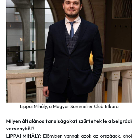
Lippai Mihály, a Magyar Sommelier Club titkára
Milyen általános tanulságokat szűrtetek le a belgrádi
versenyből?
LIPPAI MIHÁLY:
Előnyben vannak azok az országok, ahol