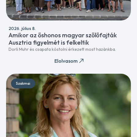
2026. július 8.
Amikor az őshonos magyar szőlőfajták
Ausztria figyelmét is felkeltik
Dorli Muhr és csapata kóstolni érkezett most hazánkba.
Elolvasom
Szakmai