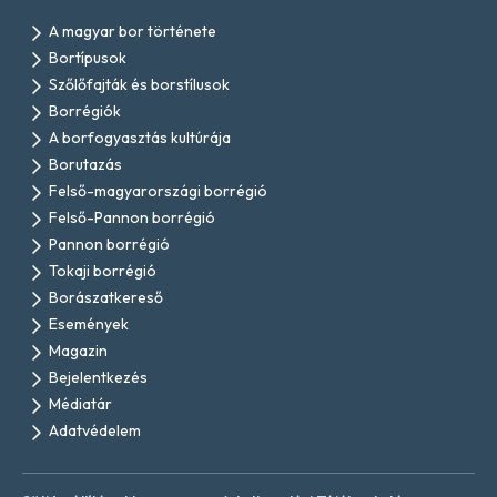
A magyar bor története
Bortípusok
Szőlőfajták és borstílusok
Borrégiók
A borfogyasztás kultúrája
Borutazás
Felső-magyarországi borrégió
Felső-Pannon borrégió
Pannon borrégió
Tokaji borrégió
Borászatkereső
Események
Magazin
Bejelentkezés
Médiatár
Adatvédelem