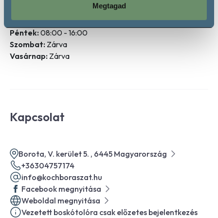
Megtagad
Szerda:
08:00 - 16:00
Csütörtök:
08:00 - 16:00
Péntek:
08:00 - 16:00
Szombat:
Zárva
Vasárnap:
Zárva
Kapcsolat
Borota, V. kerület 5. , 6445 Magyarország
+36304757174
info@kochboraszat.hu
Facebook megnyitása
Weboldal megnyitása
Vezetett boskótolóra csak előzetes bejelentkezés