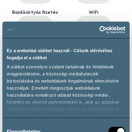
Bankkártyás fizetés
WiFi
Ez a weboldal sütiket használ - Célunk eléréséhez
fogadja el a sütiket
Saját parkoló
Akadálymentes
A sütiket személyre szabott tartalmak és hirdetések
megjelenítésére, a közösségi médiafunkciók
biztosítására és weboldalunk forgalmának elemzésére
használjuk. Emellett megosztjuk weboldalunk
Bortípusok
használatára vonatkozó adatait közösségi média-,
hirdetési és elemző partnereinkkel is, akik az adatokat
esetleg összekapcsolhatják más olyan információkkal,
amelyeket Ön adott meg számukra, vagy amelyeket
Vörösbor
partnereink gyűjtöttek az ő szolgáltatásaik használata
Hozzájárulás
Cabernet Franc
Cabernet Sauvignon
Kadarka
során.
Elengedhetetlen