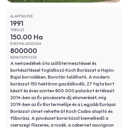
ALAPÍTÁS ÉVE
1991
TERÜLET
150.00 Ha
ÉVES PALACKSZÁM
800000
BEMUTATKOZÁS
A nemzedékek óta szőlőtermesztéssel és
borkészítéssel foglalkozó Koch Borászat a Hajós-
Bajai borvidéken, Borotán található. A modern
borászat 150 hektáron gazdálkodik, 27 fajta bort
készít és éves szinten 800.000 palackot értékesít.
2014-ben az Év pincészete díj elismerését, míg
2019-ben az Év Bortermelője és a Legjobb Európai
Borászat címet vehette át Koch Csaba alapító és
főborász. A pincészet borai közül kiemelkedő a
cserszegi fűszeres, a rozék, a cabernet sauvignon