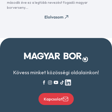
második éve ez a legtöbb nevezést fogadó magyar
borverseny....
Elolvasom
Kövess minket közösségi oldalainkon!
Kapcsolat