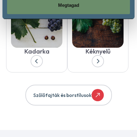
Megtagad
Kadarka
Kéknyelű
Szőlőfajták és borstílusok