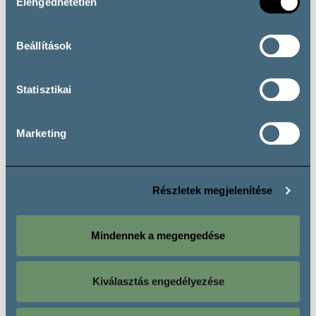
Elengedhetetlen
CSOBÁNC
kiválasztása
Beállítások
Statisztikai
Marketing
További borászatok
Részletek megjelenítése
Mindennek a megengedése
Ismerj meg egy másik szőlőfajtát is!
Kiválasztás engedélyezése