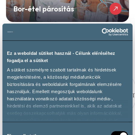
Bor-étel párosítás
Kapcsolódó borászatok
Ez a weboldal sütiket használ - Célunk eléréséhez
fogadja el a sütiket
A sütiket személyre szabott tartalmak és hirdetések
megjelenítésére, a közösségi médiafunkciók
biztosítására és weboldalunk forgalmának elemzésére
használjuk. Emellett megosztjuk weboldalunk
használatára vonatkozó adatait közösségi média-,
hirdetési és elemző partnereinkkel is, akik az adatokat
esetleg összekapcsolhatják más olyan információkkal,
amelyeket Ön adott meg számukra, vagy amelyeket
partnereink gyűjtöttek az ő szolgáltatásaik használata
VIMAVIN PINCÉSZET
BAKOS PINCÉSZET,
Hozzájárulás
során.