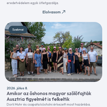
eredetvédelem egyik ötletgazdája.
Elolvasom
Szakmai
2026. július 8.
Amikor az őshonos magyar szőlőfajták
Ausztria figyelmét is felkeltik
Dorli Muhr és csapata kóstolni érkezett most hazánkba.