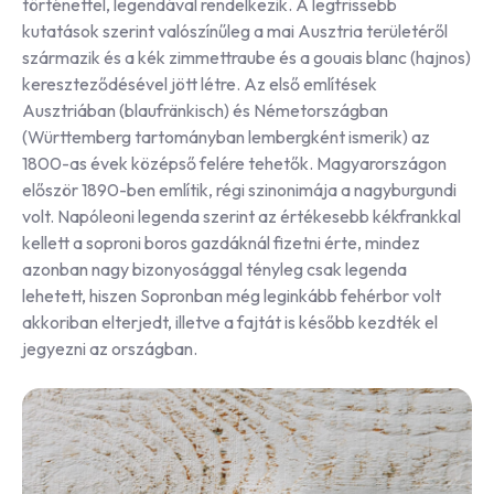
történettel, legendával rendelkezik. A legfrissebb
kutatások szerint valószínűleg a mai Ausztria területéről
származik és a kék zimmettraube és a gouais blanc (hajnos)
kereszteződésével jött létre. Az első említések
Ausztriában (blaufränkisch) és Németországban
(Württemberg tartományban lembergként ismerik) az
1800-as évek középső felére tehetők. Magyarországon
először 1890-ben említik, régi szinonimája a nagyburgundi
volt. Napóleoni legenda szerint az értékesebb kékfrankkal
kellett a soproni boros gazdáknál fizetni érte, mindez
azonban nagy bizonyosággal tényleg csak legenda
lehetett, hiszen Sopronban még leginkább fehérbor volt
akkoriban elterjedt, illetve a fajtát is később kezdték el
jegyezni az országban.