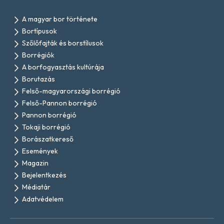
A magyar bor története
Bortípusok
Szőlőfajták és borstílusok
Borrégiók
A borfogyasztás kultúrája
Borutazás
Felső-magyarországi borrégió
Felső-Pannon borrégió
Pannon borrégió
Tokaji borrégió
Borászatkereső
Események
Magazin
Bejelentkezés
Médiatár
Adatvédelem