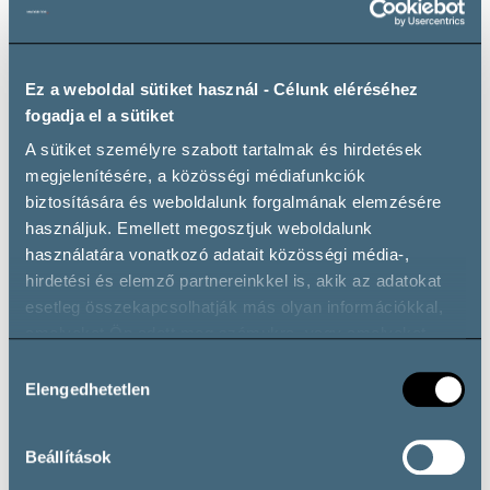
WiFi
Akadálymentes
Ez a weboldal sütiket használ - Célunk eléréséhez
fogadja el a sütiket
Bortípusok
A sütiket személyre szabott tartalmak és hirdetések
megjelenítésére, a közösségi médiafunkciók
biztosítására és weboldalunk forgalmának elemzésére
használjuk. Emellett megosztjuk weboldalunk
Vörösbor
használatára vonatkozó adatait közösségi média-,
Cabernet Sauvignon
Egri Bikavér
Kékfrankos
hirdetési és elemző partnereinkkel is, akik az adatokat
Merlot
Pinot Noir
Portugieser
Vörös Házasítás
esetleg összekapcsolhatják más olyan információkkal,
amelyeket Ön adott meg számukra, vagy amelyeket
Zweigelt
partnereink gyűjtöttek az ő szolgáltatásaik használata
Fehérbor
Hozzájárulás
során.
Elengedhetetlen
kiválasztása
Chardonnay
Debrői Hárslevelű
Egri Csillag
Irsai Olivér
Királyleányka
Leányka
Nektár
Beállítások
Olaszrizling
Ottonel Muskotály
Sauvignon Blanc