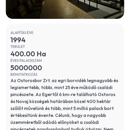
ALAPÍTÁS ÉVE
1994
TERÜLET
400.00 Ha
ÉVES PALACKSZÁM
5000000
BEMUTATKOZÁS
Az Ostorosbor Zrt. az egri borvidék legnagyobb és
legismertebb, többi, mint 25 éve működő családi
pincészete. Az Egertől 6 km-re található Ostoros
és Novaj községek határában közel 400 hektár
szőlőt művelünk és több, mint 5 millió palack bort
értékesítünk évente. Célunk, hogy a nagyobb
üzemméretből adódó előnyöket a családi
pincészetek gondosságával tudjuk ötvözni. Nem