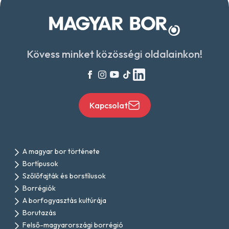
Kövess minket közösségi oldalainkon!
Kapcsolat
A magyar bor története
Bortípusok
Szőlőfajták és borstílusok
Borrégiók
A borfogyasztás kultúrája
Borutazás
Felső-magyarországi borrégió