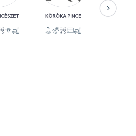
INCÉSZET
KŐRÓKA PINCE
APRÓKER
BORÁSZ