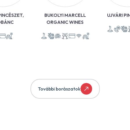
INCÉSZET,
BUKOLYI MARCELL
UJVÁRI P
OBÁNC
ORGANIC WINES
További borászatok