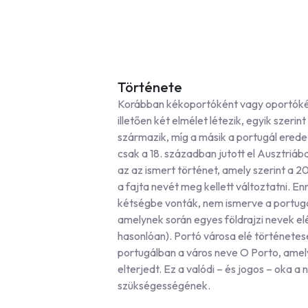
Története
Korábban kékoportóként vagy oportóké
illetően két elmélet létezik, egyik szerin
származik, míg a másik a portugál eredet
csak a 18. században jutott el Ausztriáb
az az ismert történet, amely szerint a 
a fajta nevét meg kellett változtatni. E
kétségbe vonták, nem ismerve a portugá
amelynek során egyes földrajzi nevek el
hasonlóan). Portó városa elé történetese
portugálban a város neve O Porto, amely
elterjedt. Ez a valódi – és jogos – oka a
szükségességének.