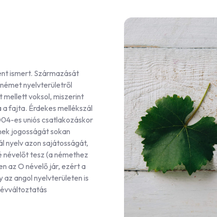
nt ismert. Származását
t német nyelvterületről
 mellett voksol, miszerint
a a fajta. Érdekes mellékszál
2004-es uniós csatlakozáskor
nnek jogosságát sokan
l nyelv azon sajátosságát,
é névelőt tesz (a némethez
n az O névelő jár, ezért a
 az angol nyelvterületen is
 névváltoztatás