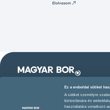
Elolvasom
Kövess minket közösségi
Ez a weboldal sütiket hasz
oldalainkon!
A sütiket személyre szabo
biztosítására és weboldal
használatára vonatkozó ada