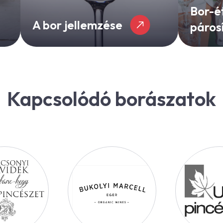
Bor-é
A bor jellemzése
páros
Kapcsolódó borászatok