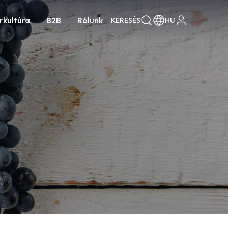
rkultúra
B2B
Rólunk
KERESÉS
HU