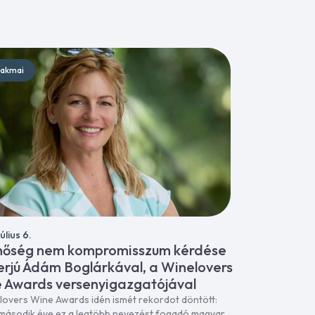
akmai
úlius 6.
nőség nem kompromisszum kérdése
terjú Ádám Boglárkával, a Winelovers
 Awards versenyigazgatójával
lovers Wine Awards idén ismét rekordot döntött:
második éve ez a legtöbb nevezést fogadó magyar