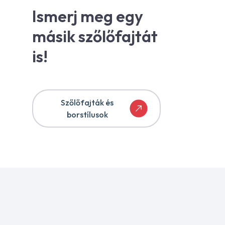
Ismerj meg egy
másik szőlőfajtát
is!
Szőlőfajták és
borstílusok