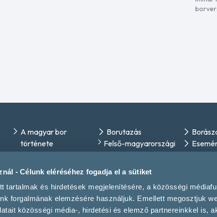
borvers
A magyar bor
Borutazás
Borász
története
Felső-magyarországi
Esemé
Bortípusok
borrégió
Magazi
Szőlőfajták és
Felső-Pannon
nál - Célunk eléréséhez fogadja el a sütiket
borstílusok
borrégió
tt tartalmak és hirdetések megjelenítésére, a közösségi médiaf
Borrégiók
Pannon borrégió
unk forgalmának elemzésére használjuk. Emellett megosztjuk w
A borfogyasztás
Tokaji borrégió
tait közösségi média-, hirdetési és elemző partnereinkkel is, a
kultúrája