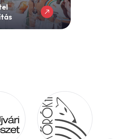
tel
ítás