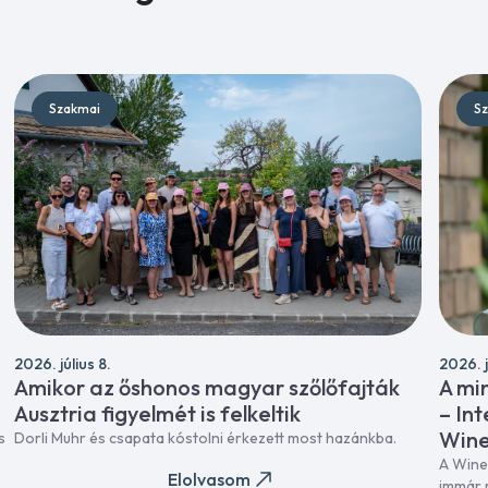
Szakmai
Sz
2026. július 8.
2026. j
Amikor az őshonos magyar szőlőfajták
A mi
Ausztria figyelmét is felkeltik
– In
Wine
s
Dorli Muhr és csapata kóstolni érkezett most hazánkba.
A Wine
Elolvasom
immár 