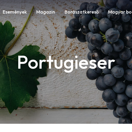
Események
Magazin
Borászatkereső
Magyar bo
Portugieser